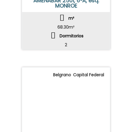
AMENABAR 2501, 6°A, esq.
MONROE
m²
68.30m²
Dormitorios
2
Belgrano
,
Capital Federal