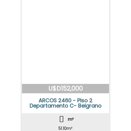
NOSOTROS
VENTAS
PROYECTOS
PROPIEDADES
FINALIZADOS
EMPRENDIMIENTOS
ALQUILERES
CONTACTO
Dejanos tu CV
U$D152,000
Telefónicamen
ARCOS 2460 - Piso 2
Departamento C- Belgrano
m²
51.10m²