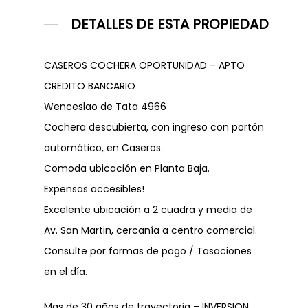
PROYECTOS
PROPIEDADES
DETALLES DE ESTA PROPIEDAD
FINALIZADOS
EMPRENDIMIENTOS
ALQUILERES
CASEROS COCHERA OPORTUNIDAD – APTO
CREDITO BANCARIO
CONTACTO
Wenceslao de Tata 4966
Dejanos tu CV
Cochera descubierta, con ingreso con portón
automático, en Caseros.
Telefónicamen
Comoda ubicación en Planta Baja.
Expensas accesibles!
Excelente ubicación a 2 cuadra y media de
Av. San Martin, cercanía a centro comercial.
WhatsApp
Consulte por formas de pago / Tasaciones
en el día.
Mas de 30 años de trayectoria – INVERSION