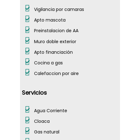
PROYECTOS
PROPIEDADES
Vigilancia por camaras
FINALIZADOS
EMPRENDIMIENTOS
Apto mascota
ALQUILERES
Preinstalacion de AA
Muro doble exterior
CONTACTO
Apto financiación
Dejanos tu CV
Cocina a gas
Calefaccion por aire
Telefónicamen
Servicios
WhatsApp
Agua Corriente
Cloaca
Gas natural