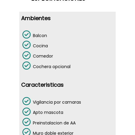
Ambientes
Balcon
Cocina
Comedor
Cochera opcional
Caracteristicas
NOSOTROS
Vigilancia por camaras
VENTAS
Apto mascota
PROYECTOS
PROPIEDADES
Preinstalacion de AA
FINALIZADOS
Muro doble exterior