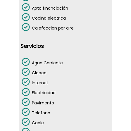
EMPRENDIMIENTOS
Apto financiación
ALQUILERES
Cocina electrica
CONTACTO
Calefaccion por aire
Dejanos tu CV
Servicios
Telefónicamen
Agua Corriente
Cloaca
Internet
WhatsApp
Electricidad
Pavimento
Telefono
Dirección
Cable