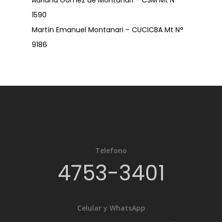
Adriana Gomez de Montanari – CSM Mt N°
1590
Martín Emanuel Montanari – CUCICBA Mt N°
9186
Telefono
4753-3401
Celular y WhatsApp