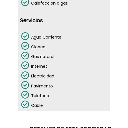
Calefaccion a gas
VENTAS
PROYECTOS
PROPIEDADES
Servicios
FINALIZADOS
EMPRENDIMIENTOS
Agua Corriente
ALQUILERES
Cloaca
CONTACTO
Gas natural
Dejanos tu CV
Internet
Electricidad
Telefónicamen
Pavimento
Telefono
Cable
WhatsApp