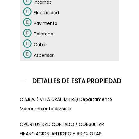
Internet
PROYECTOS
PROPIEDADES
Electricidad
FINALIZADOS
EMPRENDIMIENTOS
Pavimento
ALQUILERES
Telefono
CONTACTO
Cable
Ascensor
Dejanos tu CV
Telefónicamen
DETALLES DE ESTA PROPIEDAD
C.A.B.A. ( VILLA GRAL. MITRE) Departamento
Monoambiente divisible.
WhatsApp
OPORTUNIDAD CONTADO / CONSULTAR
FINANCIACION: ANTICIPO + 60 CUOTAS.