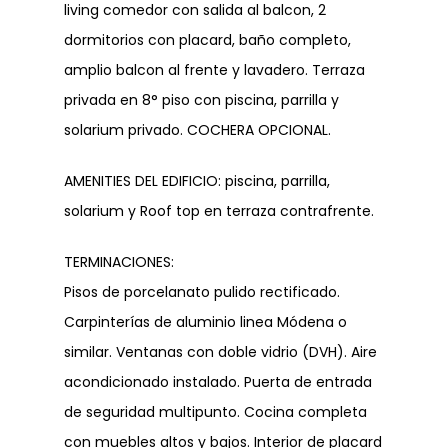
living comedor con salida al balcon, 2
FINALIZADOS
EMPRENDIMIENTOS
dormitorios con placard, baño completo,
ALQUILERES
amplio balcon al frente y lavadero. Terraza
privada en 8° piso con piscina, parrilla y
CONTACTO
solarium privado. COCHERA OPCIONAL.
Dejanos tu CV
AMENITIES DEL EDIFICIO: piscina, parrilla,
solarium y Roof top en terraza contrafrente.
Telefónicamen
TERMINACIONES:
Pisos de porcelanato pulido rectificado.
WhatsApp
Carpinterías de aluminio linea Módena o
similar. Ventanas con doble vidrio (DVH). Aire
acondicionado instalado. Puerta de entrada
de seguridad multipunto. Cocina completa
Dirección
con muebles altos y bajos. Interior de placard