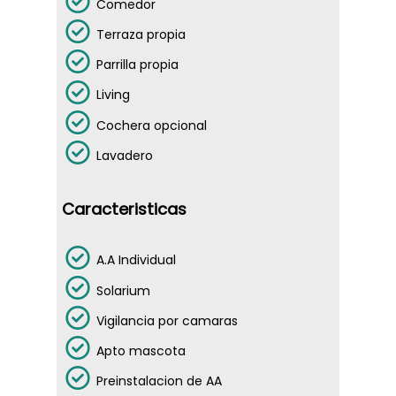
Comedor
Terraza propia
Parrilla propia
Living
Cochera opcional
Lavadero
Caracteristicas
A.A Individual
Solarium
Vigilancia por camaras
Apto mascota
Preinstalacion de AA