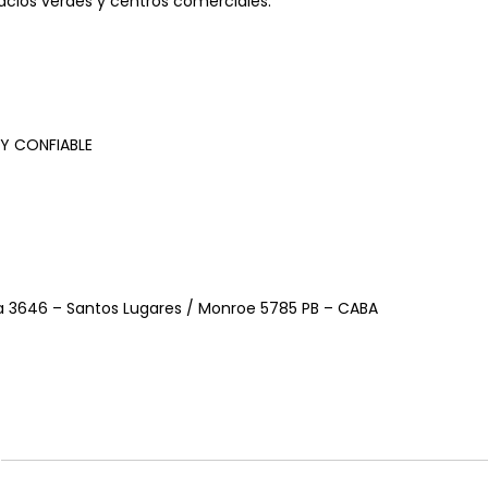
acios verdes y centros comerciales.
 Y CONFIABLE
ta 3646 – Santos Lugares / Monroe 5785 PB – CABA