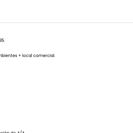
85.
mbientes + local comercial.
ación de A/A.