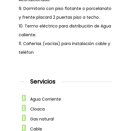
VENTAS
9. Dormitorio con piso flotante o porcelanato
PROYECTOS
PROPIEDADES
y frente placard 2 puertas piso a techo.
FINALIZADOS
EMPRENDIMIENTOS
10. Termo eléctrico para distribución de Agua
ALQUILERES
caliente.
11. Cañerías (vacías) para instalación cable y
CONTACTO
teléfon
Dejanos tu CV
Telefónicamen
Servicios
Agua Corriente
Cloaca
WhatsApp
Gas natural
Cable