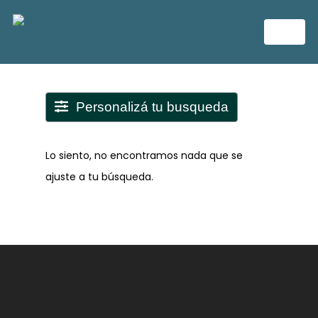
Personalizá tu busqueda
Lo siento, no encontramos nada que se
ajuste a tu búsqueda.
NOSOTROS
VENTAS
PROYECTOS
PROPIEDADES
FINALIZADOS
EMPRENDIMIENTOS