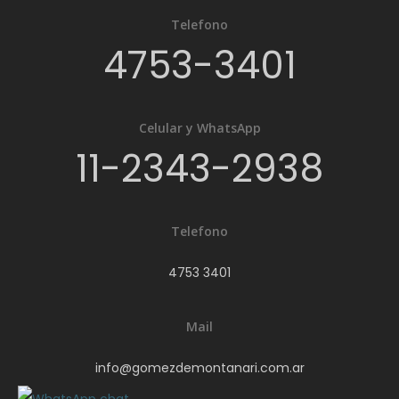
ALQUILERES
Telefono
CONTACTO
4753-3401
Dejanos tu CV
Celular y WhatsApp
Telefónicamen
11-2343-2938
Telefono
WhatsApp
4753 3401
Mail
Dirección
info@gomezdemontanari.com.ar
Dejanos tu CV