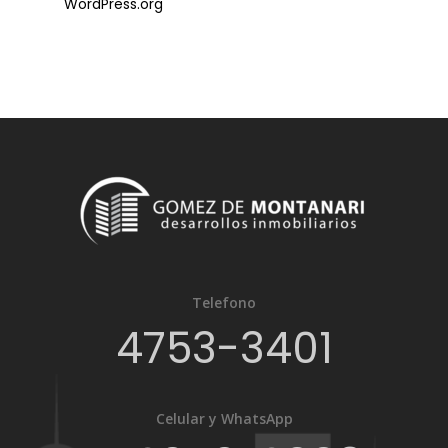
WordPress.org
Telefono
4753-3401
Celular y WhatsApp