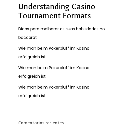
Understanding Casino
Tournament Formats
Dicas para melhorar as suas habilidades no
baccarat
Wie man beim Pokerbluff im Kasino
erfolgreich ist
Wie man beim Pokerbluff im Kasino
erfolgreich ist
Wie man beim Pokerbluff im Kasino
erfolgreich ist
Comentarios recientes