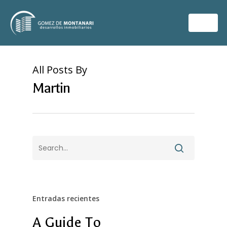
All Posts By
Martin
Entradas recientes
A Guide To